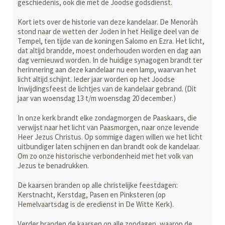
geschiedenis, ook die met de Joodse godsdienst.
Kort iets over de historie van deze kandelaar. De Menoràh
stond naar de wetten der Joden in het Heilige deel van de
Tempel, ten tijde van de koningen Salomo en Ezra. Het licht,
dat altijd brandde, moest onderhouden worden en dag aan
dag vernieuwd worden. In de huidige synagogen brandt ter
herinnering aan deze kandelaar nu een lamp, waarvan het
licht altijd schijnt. Ieder jaar worden op het Joodse
Inwijdingsfeest de lichtjes van de kandelaar gebrand. (Dit
jaar van woensdag 13 t/m woensdag 20 december.)
In onze kerk brandt elke zondagmorgen de Paaskaars, die
verwijst naar het licht van Paasmorgen, naar onze levende
Heer Jezus Christus. Op sommige dagen willen we het licht
uitbundiger laten schijnen en dan brandt ook de kandelaar.
Om zo onze historische verbondenheid met het volk van
Jezus te benadrukken.
De kaarsen branden op alle christelijke feestdagen:
Kerstnacht, Kerstdag, Pasen en Pinksteren (op
Hemelvaartsdag is de eredienst in De Witte Kerk).
Verder branden de kaarsen op alle zondagen, waarop de