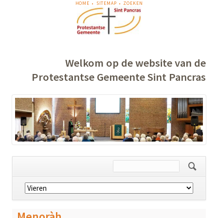
NAVIGATIE
HOME
SITEMAP
ZOEKEN
OVERSLAAN
Welkom op de website van de
Protestantse Gemeente Sint Pancras
Navigatie
overslaan
Menoràh