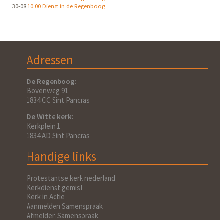
30-08
10.00 Dienst in de Regenboog
Adressen
De Regenboog:
Bovenweg 91
1834 CC Sint Pancras
De Witte kerk:
Kerkplein 1
1834 AD Sint Pancras
Handige links
Protestantse kerk nederland
Kerkdienst gemist
Kerk in Actie
Aanmelden Samenspraak
Afmelden Samenspraak