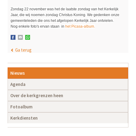
Zondag 22 november was het de laatste zondag van het Kerkelijk
Jaar, die wij noemen zondag Christus Koning. We gedenken onze
gemeenteleden die ons het afgelopen Kerkelijk Jaar ontvielen.
Nog enkele foto's ervan staan in
het Picasa-album.
Facebook
E-mail
WhatsApp
Ga terug
Navigatie
Nieuws
overslaan
Agenda
Over de kerkgrenzen heen
Fotoalbum
Kerkdiensten