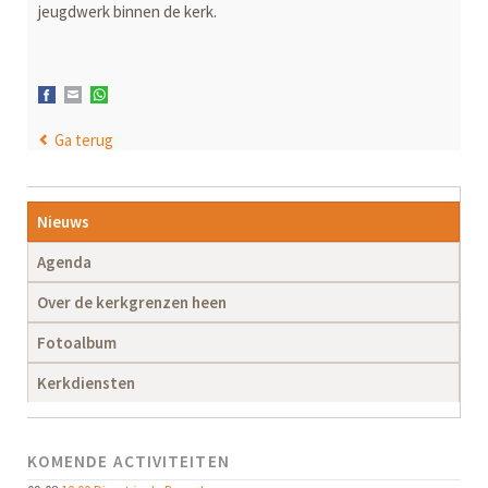
jeugdwerk binnen de kerk.
Facebook
E-mail
WhatsApp
Ga terug
Navigatie
Nieuws
overslaan
Agenda
Over de kerkgrenzen heen
Fotoalbum
Kerkdiensten
KOMENDE ACTIVITEITEN