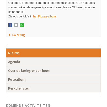
College.De kinderen konden er kleuren en knutselen. En natuurlijk
was er ook op deze gezellige avond een glaasje Glühwein voor de
liefhebbers.
Zie ook de foto's in
het Picasa-album.
Facebook
E-mail
WhatsApp
Ga terug
Navigatie
Nieuws
overslaan
Agenda
Over de kerkgrenzen heen
Fotoalbum
Kerkdiensten
KOMENDE ACTIVITEITEN