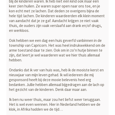
blij de kin­deren waren. Ik heb niet één kind ook maar één
keer zien huilen. Ze waren super open naar ons toe, en je
kon echt met ze lachen. Dat deden ze overigens bijna de
hele tijd: lachen. De kinderen waardeerden elk klein moment
van aandacht dat je ze gaf. Aandacht krijgen ze niet vaak
thuis, de ouders zijn vaak verslaafd aan drank en/of drugs,
en werkloos.
Ook hebben we een dag een huis geverfd vanbinnen in de
township van Capri­corn. Het was heel indrukwekkend om de
arme toestand daar te zien. Ook om in zo’n hutje binnen te
zijn, dat leert je wel waarderen wat we hier thuis allemaal
hebben.
Ondanks dat ik ver van huis was, heb ik de mooiste kerst en
nieuwjaar van mijn leven gehad. Ik wil iedereen die mij
gesponsord heeft bij deze mooie belevenis heel erg
bedanken. Jullie hebben allemaal bijgedragen aan de lach op
het ge­zicht van de kinderen. Denk daar maar aan.
Ik ben nu weer thuis, maar zou het liefst weer teruggaan.
Het is wel even wen­nen. Hier in Nederland hebben we de
klok, in Afrika hadden we de tijd…