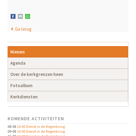
Facebook
E-mail
WhatsApp
Ga terug
Navigatie
Nieuws
overslaan
Agenda
Over de kerkgrenzen heen
Fotoalbum
Kerkdiensten
KOMENDE ACTIVITEITEN
08-08
10.00 Dienst in de Regenboog
09-08
10.00 Dienst in de Regenboog
15-08
10.00 Dienst in de Regenboog