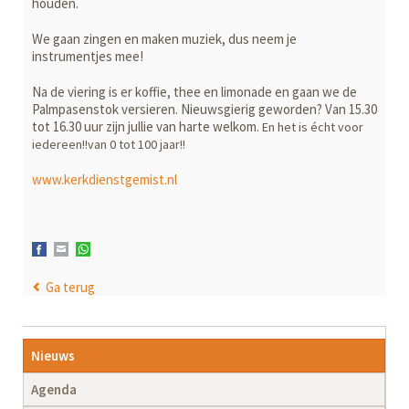
houden.
We gaan zingen en maken muziek, dus neem je
instrumentjes mee!
Na de viering is er koffie, thee en limonade en gaan we de
Palmpasenstok versieren. Nieuwsgierig geworden? Van 15.30
tot 16.30 uur zijn jullie van harte welkom.
En het is écht voor
iedereen!!van 0 tot 100 jaar!!
www.kerkdienstgemist.nl
Facebook
E-mail
WhatsApp
Ga terug
Navigatie
Nieuws
overslaan
Agenda