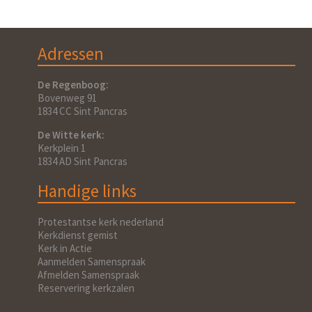
Adressen
De Regenboog:
Bovenweg 91
1834 CC Sint Pancras
De Witte kerk:
Kerkplein 1
1834 AD Sint Pancras
Handige links
Protestantse kerk nederland
Kerkdienst gemist
Kerk in Actie
Aanmelden Samenspraak
Afmelden Samenspraak
Reservering kerkzalen