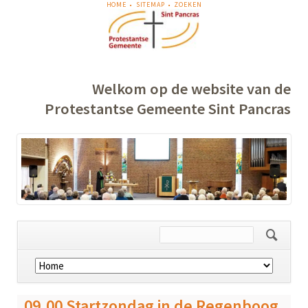
NAVIGATIE
HOME
SITEMAP
ZOEKEN
OVERSLAAN
Welkom op de website van de
Protestantse Gemeente Sint Pancras
Navigatie
overslaan
09.00 Startzondag in de Regenboog