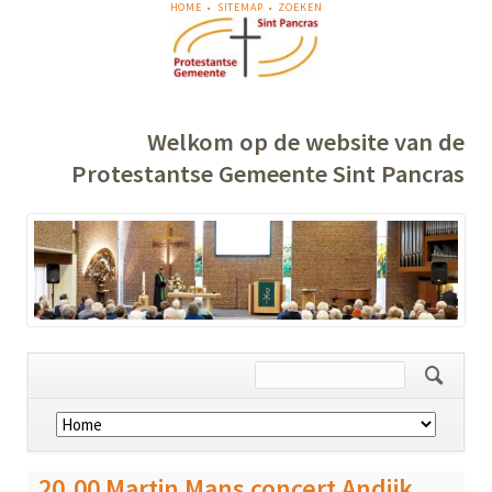
NAVIGATIE
HOME
SITEMAP
ZOEKEN
OVERSLAAN
Welkom op de website van de
Protestantse Gemeente Sint Pancras
Navigatie
overslaan
20.00 Martin Mans concert Andijk