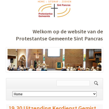
NAVIGATIE
HOME
SITEMAP
ZOEKEN
OVERSLAAN
Welkom op de website van de
Protestantse Gemeente Sint Pancras
Navigatie
overslaan
19.30 Uitzending Kerdienst Gemist