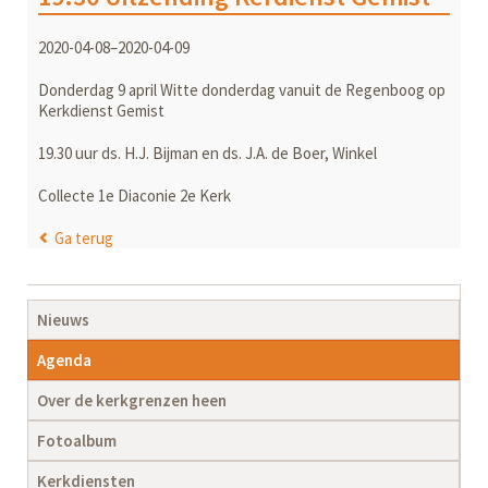
2020-04-08–2020-04-09
Donderdag 9 april Witte donderdag vanuit de Regenboog op
Kerkdienst Gemist
19.30 uur ds. H.J. Bijman en ds. J.A. de Boer, Winkel
Collecte 1e Diaconie 2e Kerk
Ga terug
Navigatie
Nieuws
overslaan
Agenda
Over de kerkgrenzen heen
Fotoalbum
Kerkdiensten