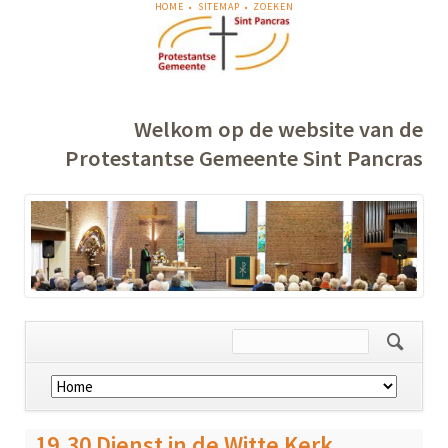
NAVIGATIE
HOME
SITEMAP
ZOEKEN
OVERSLAAN
Welkom op de website van de
Protestantse Gemeente Sint Pancras
Navigatie
overslaan
19.30 Dienst in de Witte Kerk