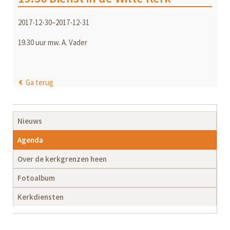
2017-12-30–2017-12-31
19.30 uur mw. A. Vader
Ga terug
Navigatie
Nieuws
overslaan
Agenda
Over de kerkgrenzen heen
Fotoalbum
Kerkdiensten