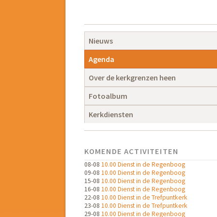
Navigatie
overslaan
Navigatie
Nieuws
overslaan
Agenda
Over de kerkgrenzen heen
Fotoalbum
Kerkdiensten
KOMENDE ACTIVITEITEN
08-08
10.00 Dienst in de Regenboog
09-08
10.00 Dienst in de Regenboog
15-08
10.00 Dienst in de Regenboog
16-08
10.00 Dienst in de Regenboog
22-08
10.00 Dienst in de Trefpuntkerk
23-08
10.00 Dienst in de Trefpuntkerk
29-08
10.00 Dienst in de Regenboog