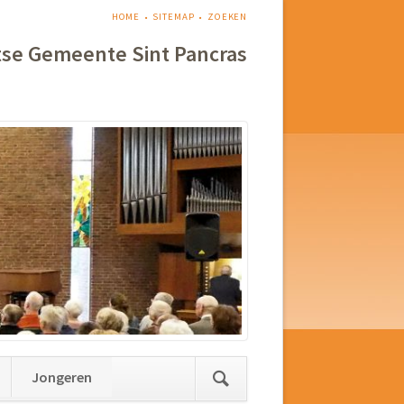
NAVIGATIE
HOME
SITEMAP
ZOEKEN
OVERSLAAN
tse Gemeente Sint Pancras
Jongeren