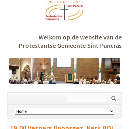
NAVIGATIE
HOME
SITEMAP
ZOEKEN
OVERSLAAN
Welkom op de website van de
Protestantse Gemeente Sint Pancras
Navigatie
overslaan
19.00 Vespers Doopsgez. Kerk BOL