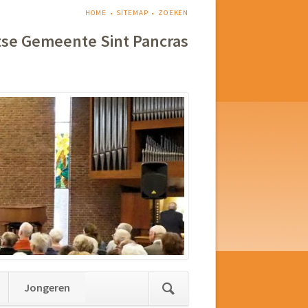
NAVIGATIE
HOME
SITEMAP
ZOEKEN
OVERSLAAN
tse Gemeente Sint Pancras
Jongeren