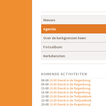
Navigatie
overslaan
Navigatie
Nieuws
overslaan
Agenda
Over de kerkgrenzen heen
Fotoalbum
Kerkdiensten
KOMENDE ACTIVITEITEN
08-08
10.00 Dienst in de Regenboog
09-08
10.00 Dienst in de Regenboog
15-08
10.00 Dienst in de Regenboog
16-08
10.00 Dienst in de Regenboog
22-08
10.00 Dienst in de Trefpuntkerk
23-08
10.00 Dienst in de Trefpuntkerk
29-08
10.00 Dienst in de Regenboog