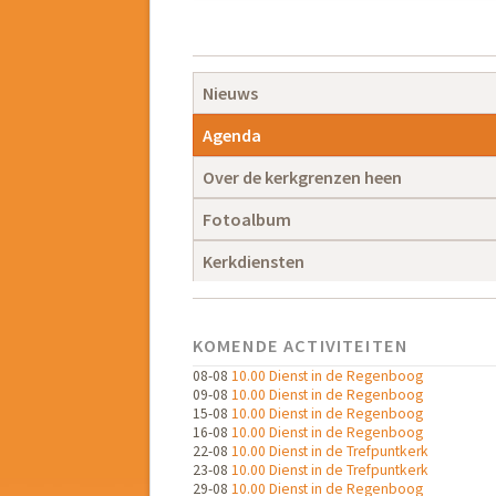
Navigatie
overslaan
Navigatie
Nieuws
overslaan
Agenda
Over de kerkgrenzen heen
Fotoalbum
Kerkdiensten
KOMENDE ACTIVITEITEN
08-08
10.00 Dienst in de Regenboog
09-08
10.00 Dienst in de Regenboog
15-08
10.00 Dienst in de Regenboog
16-08
10.00 Dienst in de Regenboog
22-08
10.00 Dienst in de Trefpuntkerk
23-08
10.00 Dienst in de Trefpuntkerk
29-08
10.00 Dienst in de Regenboog