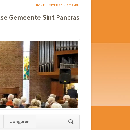
NAVIGATIE
HOME
SITEMAP
ZOEKEN
OVERSLAAN
tse Gemeente Sint Pancras
Jongeren