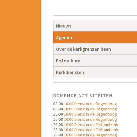
Navigatie
overslaan
Navigatie
Nieuws
overslaan
Agenda
Over de kerkgrenzen heen
Fotoalbum
Kerkdiensten
KOMENDE ACTIVITEITEN
08-08
10.00 Dienst in de Regenboog
09-08
10.00 Dienst in de Regenboog
15-08
10.00 Dienst in de Regenboog
16-08
10.00 Dienst in de Regenboog
22-08
10.00 Dienst in de Trefpuntkerk
23-08
10.00 Dienst in de Trefpuntkerk
29-08
10.00 Dienst in de Regenboog