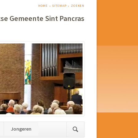
NAVIGATIE
HOME
SITEMAP
ZOEKEN
OVERSLAAN
tse Gemeente Sint Pancras
Jongeren