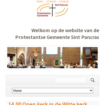
NAVIGATIE
HOME
SITEMAP
ZOEKEN
OVERSLAAN
Welkom op de website van de
Protestantse Gemeente Sint Pancras
Navigatie
overslaan
14.00 Open kerk in de Witte kerk