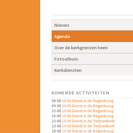
Navigatie
overslaan
Navigatie
Nieuws
overslaan
Agenda
Over de kerkgrenzen heen
Fotoalbum
Kerkdiensten
KOMENDE ACTIVITEITEN
08-08
10.00 Dienst in de Regenboog
09-08
10.00 Dienst in de Regenboog
15-08
10.00 Dienst in de Regenboog
16-08
10.00 Dienst in de Regenboog
22-08
10.00 Dienst in de Trefpuntkerk
23-08
10.00 Dienst in de Trefpuntkerk
29-08
10.00 Dienst in de Regenboog