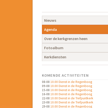
Navigatie
overslaan
Navigatie
Nieuws
overslaan
Agenda
Over de kerkgrenzen heen
Fotoalbum
Kerkdiensten
KOMENDE ACTIVITEITEN
08-08
10.00 Dienst in de Regenboog
09-08
10.00 Dienst in de Regenboog
15-08
10.00 Dienst in de Regenboog
16-08
10.00 Dienst in de Regenboog
22-08
10.00 Dienst in de Trefpuntkerk
23-08
10.00 Dienst in de Trefpuntkerk
29-08
10.00 Dienst in de Regenboog