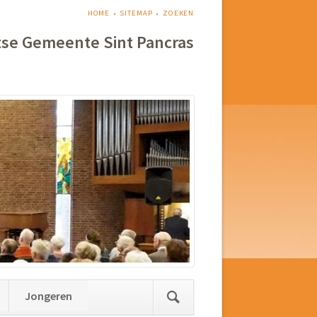
NAVIGATIE
HOME
SITEMAP
ZOEKEN
OVERSLAAN
tse Gemeente Sint Pancras
Jongeren