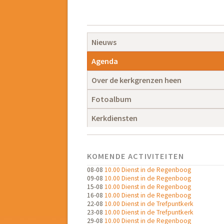
Navigatie
overslaan
Navigatie
Nieuws
overslaan
Agenda
Over de kerkgrenzen heen
Fotoalbum
Kerkdiensten
KOMENDE ACTIVITEITEN
08-08
10.00 Dienst in de Regenboog
09-08
10.00 Dienst in de Regenboog
15-08
10.00 Dienst in de Regenboog
16-08
10.00 Dienst in de Regenboog
22-08
10.00 Dienst in de Trefpuntkerk
23-08
10.00 Dienst in de Trefpuntkerk
29-08
10.00 Dienst in de Regenboog