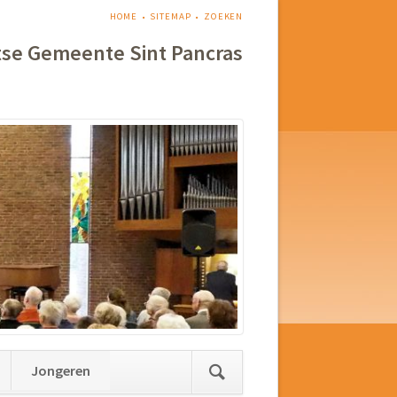
NAVIGATIE
HOME
SITEMAP
ZOEKEN
OVERSLAAN
tse Gemeente Sint Pancras
Jongeren