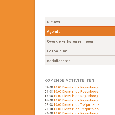
Navigatie
overslaan
Navigatie
Nieuws
overslaan
Agenda
Over de kerkgrenzen heen
Fotoalbum
Kerkdiensten
KOMENDE ACTIVITEITEN
08-08
10.00 Dienst in de Regenboog
09-08
10.00 Dienst in de Regenboog
15-08
10.00 Dienst in de Regenboog
16-08
10.00 Dienst in de Regenboog
22-08
10.00 Dienst in de Trefpuntkerk
23-08
10.00 Dienst in de Trefpuntkerk
29-08
10.00 Dienst in de Regenboog