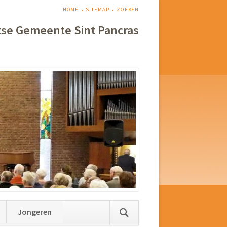
NAVIGATIE
HOME
SITEMAP
ZOEKEN
OVERSLAAN
tse Gemeente Sint Pancras
Jongeren