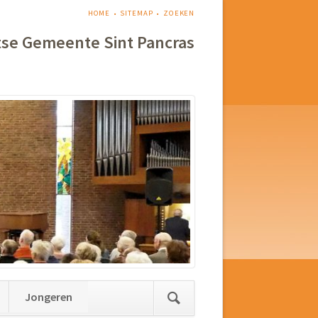
NAVIGATIE
HOME
SITEMAP
ZOEKEN
OVERSLAAN
tse Gemeente Sint Pancras
Jongeren