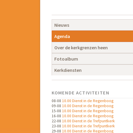
Navigatie
overslaan
Navigatie
Nieuws
overslaan
Agenda
Over de kerkgrenzen heen
Fotoalbum
Kerkdiensten
KOMENDE ACTIVITEITEN
08-08
10.00 Dienst in de Regenboog
09-08
10.00 Dienst in de Regenboog
15-08
10.00 Dienst in de Regenboog
16-08
10.00 Dienst in de Regenboog
22-08
10.00 Dienst in de Trefpuntkerk
23-08
10.00 Dienst in de Trefpuntkerk
29-08
10.00 Dienst in de Regenboog