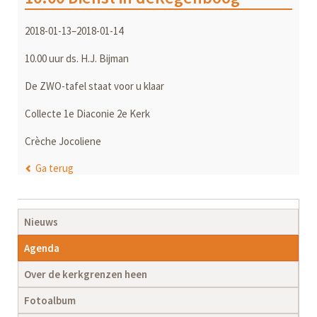
2018-01-13–2018-01-14
10.00 uur ds. H.J. Bijman
De ZWO-tafel staat voor u klaar
Collecte 1e Diaconie 2e Kerk
Crèche Jocoliene
Ga terug
Navigatie
Nieuws
overslaan
Agenda
Over de kerkgrenzen heen
Fotoalbum