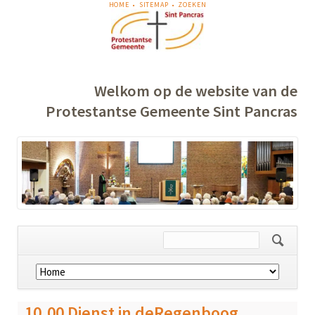
NAVIGATIE
HOME
SITEMAP
ZOEKEN
OVERSLAAN
Welkom op de website van de
Protestantse Gemeente Sint Pancras
Navigatie
overslaan
10.00 Dienst in deRegenboog