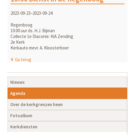
2023-09-23–2023-09-24
Regenboog
10.00 uur ds. H.J. Bijman
Collecte 1e Diaconie: KiA Zending
2e Kerk
Kerkauto mevr. A. Kloosterboer
Ga terug
Navigatie
Nieuws
overslaan
Agenda
Over de kerkgrenzen heen
Fotoalbum
Kerkdiensten