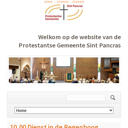
NAVIGATIE
HOME
SITEMAP
ZOEKEN
OVERSLAAN
Welkom op de website van de
Protestantse Gemeente Sint Pancras
Navigatie
overslaan
10.00 Dienst in de Regenboog