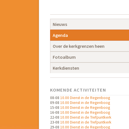
Navigatie
overslaan
Navigatie
Nieuws
overslaan
Agenda
Over de kerkgrenzen heen
Fotoalbum
Kerkdiensten
KOMENDE ACTIVITEITEN
08-08
10.00 Dienst in de Regenboog
09-08
10.00 Dienst in de Regenboog
15-08
10.00 Dienst in de Regenboog
16-08
10.00 Dienst in de Regenboog
22-08
10.00 Dienst in de Trefpuntkerk
23-08
10.00 Dienst in de Trefpuntkerk
29-08
10.00 Dienst in de Regenboog