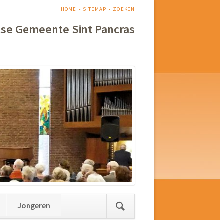
NAVIGATIE
HOME
SITEMAP
ZOEKEN
OVERSLAAN
tse Gemeente Sint Pancras
Jongeren