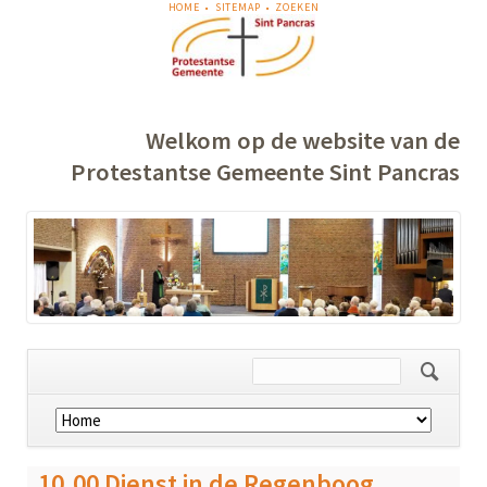
NAVIGATIE
HOME
SITEMAP
ZOEKEN
OVERSLAAN
Welkom op de website van de
Protestantse Gemeente Sint Pancras
Navigatie
overslaan
10.00 Dienst in de Regenboog