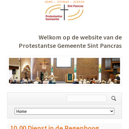
NAVIGATIE
HOME
SITEMAP
ZOEKEN
OVERSLAAN
Welkom op de website van de
Protestantse Gemeente Sint Pancras
Navigatie
overslaan
10.00 Dienst in de Regenboog