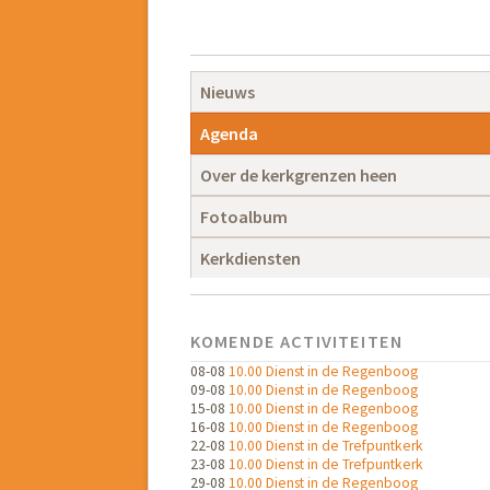
Navigatie
overslaan
Navigatie
Nieuws
overslaan
Agenda
Over de kerkgrenzen heen
Fotoalbum
Kerkdiensten
KOMENDE ACTIVITEITEN
08-08
10.00 Dienst in de Regenboog
09-08
10.00 Dienst in de Regenboog
15-08
10.00 Dienst in de Regenboog
16-08
10.00 Dienst in de Regenboog
22-08
10.00 Dienst in de Trefpuntkerk
23-08
10.00 Dienst in de Trefpuntkerk
29-08
10.00 Dienst in de Regenboog