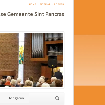
NAVIGATIE
HOME
SITEMAP
ZOEKEN
OVERSLAAN
tse Gemeente Sint Pancras
Jongeren