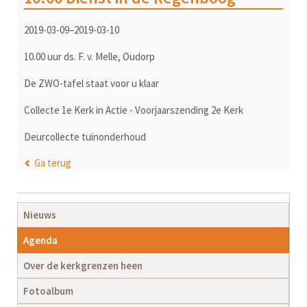
2019-03-09–2019-03-10
10.00 uur ds. F. v. Melle, Oudorp
De ZWO-tafel staat voor u klaar
Collecte 1e Kerk in Actie - Voorjaarszending 2e Kerk
Deurcollecte tuinonderhoud
Ga terug
Navigatie
Nieuws
overslaan
Agenda
Over de kerkgrenzen heen
Fotoalbum