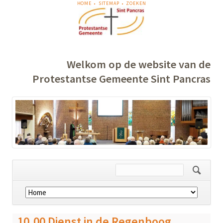
NAVIGATIE
HOME
SITEMAP
ZOEKEN
OVERSLAAN
Welkom op de website van de
Protestantse Gemeente Sint Pancras
Navigatie
overslaan
10.00 Dienst in de Regenboog