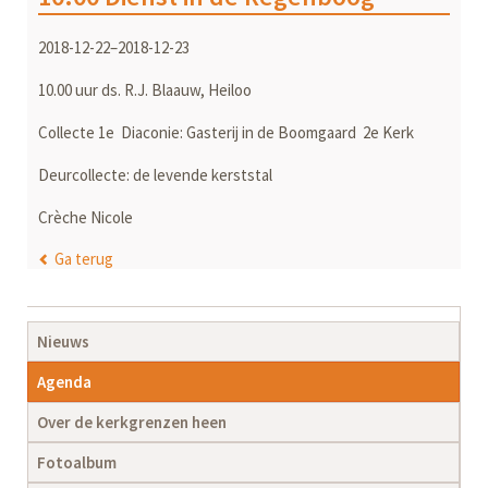
2018-12-22–2018-12-23
10.00 uur ds. R.J. Blaauw, Heiloo
Collecte 1e Diaconie: Gasterij in de Boomgaard 2e Kerk
Deurcollecte: de levende kerststal
Crèche Nicole
Ga terug
Navigatie
Nieuws
overslaan
Agenda
Over de kerkgrenzen heen
Fotoalbum