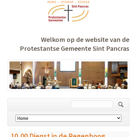
NAVIGATIE
HOME
SITEMAP
ZOEKEN
OVERSLAAN
Welkom op de website van de
Protestantse Gemeente Sint Pancras
Navigatie
overslaan
10.00 Dienst in de Regenboog