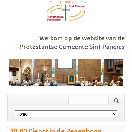
NAVIGATIE
HOME
SITEMAP
ZOEKEN
OVERSLAAN
Welkom op de website van de
Protestantse Gemeente Sint Pancras
Navigatie
overslaan
10.00 Dienst in de Regenboog