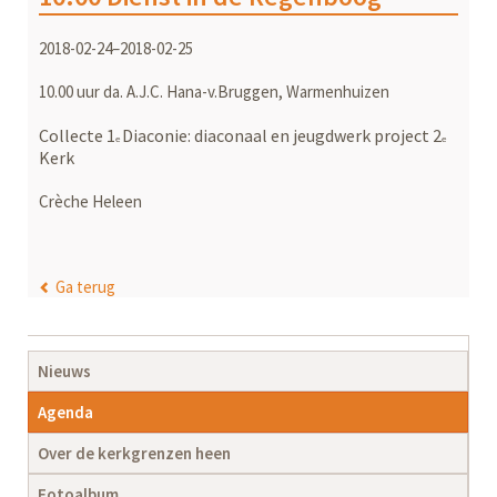
2018-02-24–2018-02-25
10.00 uur da. A.J.C. Hana-v.Bruggen, Warmenhuizen
Collecte 1
Diaconie: diaconaal en jeugdwerk project 2
e
e
Kerk
Crèche Heleen
Ga terug
Navigatie
Nieuws
overslaan
Agenda
Over de kerkgrenzen heen
Fotoalbum