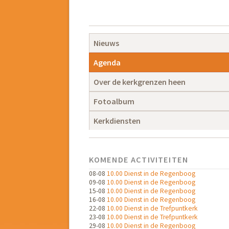
Navigatie
overslaan
Navigatie
Nieuws
overslaan
Agenda
Over de kerkgrenzen heen
Fotoalbum
Kerkdiensten
KOMENDE ACTIVITEITEN
08-08
10.00 Dienst in de Regenboog
09-08
10.00 Dienst in de Regenboog
15-08
10.00 Dienst in de Regenboog
16-08
10.00 Dienst in de Regenboog
22-08
10.00 Dienst in de Trefpuntkerk
23-08
10.00 Dienst in de Trefpuntkerk
29-08
10.00 Dienst in de Regenboog