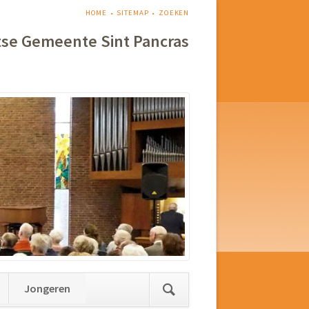
NAVIGATIE
HOME
SITEMAP
ZOEKEN
OVERSLAAN
tse Gemeente Sint Pancras
Jongeren