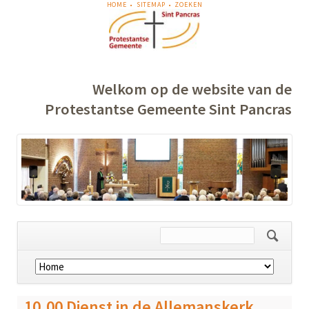
NAVIGATIE
HOME
SITEMAP
ZOEKEN
OVERSLAAN
Welkom op de website van de
Protestantse Gemeente Sint Pancras
Navigatie
overslaan
10.00 Dienst in de Allemanskerk