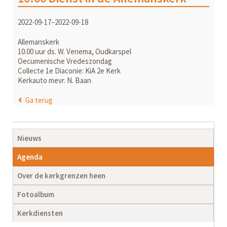
2022-09-17–2022-09-18
Allemanskerk
10.00 uur ds. W. Venema, Oudkarspel
Oecumenische Vredeszondag
Collecte 1e Diaconie: KiA 2e Kerk
Kerkauto mevr. N. Baan
Ga terug
Navigatie
Nieuws
overslaan
Agenda
Over de kerkgrenzen heen
Fotoalbum
Kerkdiensten