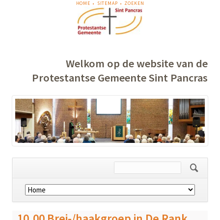
NAVIGATIE
HOME
SITEMAP
ZOEKEN
OVERSLAAN
Welkom op de website van de
Protestantse Gemeente Sint Pancras
Navigatie
overslaan
10.00 Brei-/haakgroep in De Rank