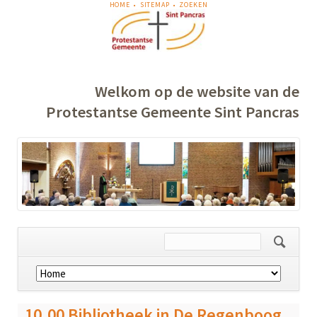
NAVIGATIE
HOME
SITEMAP
ZOEKEN
OVERSLAAN
Welkom op de website van de
Protestantse Gemeente Sint Pancras
Navigatie
overslaan
10.00 Bibliotheek in De Regenboog