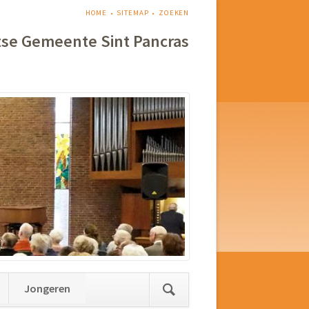
NAVIGATIE
HOME
SITEMAP
ZOEKEN
OVERSLAAN
tse Gemeente Sint Pancras
Jongeren