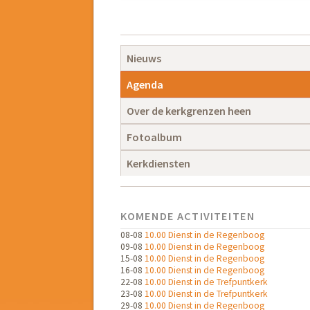
Navigatie
overslaan
Navigatie
Nieuws
overslaan
Agenda
Over de kerkgrenzen heen
Fotoalbum
Kerkdiensten
KOMENDE ACTIVITEITEN
08-08
10.00 Dienst in de Regenboog
09-08
10.00 Dienst in de Regenboog
15-08
10.00 Dienst in de Regenboog
16-08
10.00 Dienst in de Regenboog
22-08
10.00 Dienst in de Trefpuntkerk
23-08
10.00 Dienst in de Trefpuntkerk
29-08
10.00 Dienst in de Regenboog