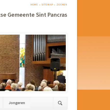
NAVIGATIE
HOME
SITEMAP
ZOEKEN
OVERSLAAN
tse Gemeente Sint Pancras
Jongeren