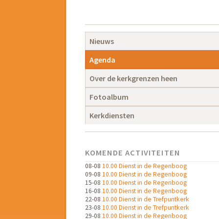
Navigatie
overslaan
Navigatie
Nieuws
overslaan
Agenda
Over de kerkgrenzen heen
Fotoalbum
Kerkdiensten
KOMENDE ACTIVITEITEN
08-08
10.00 Dienst in de Regenboog
09-08
10.00 Dienst in de Regenboog
15-08
10.00 Dienst in de Regenboog
16-08
10.00 Dienst in de Regenboog
22-08
10.00 Dienst in de Trefpuntkerk
23-08
10.00 Dienst in de Trefpuntkerk
29-08
10.00 Dienst in de Regenboog