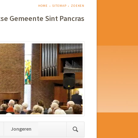
NAVIGATIE
HOME
SITEMAP
ZOEKEN
OVERSLAAN
tse Gemeente Sint Pancras
Jongeren