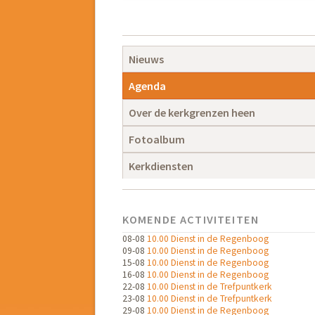
Navigatie
overslaan
Navigatie
Nieuws
overslaan
Agenda
Over de kerkgrenzen heen
Fotoalbum
Kerkdiensten
KOMENDE ACTIVITEITEN
08-08
10.00 Dienst in de Regenboog
09-08
10.00 Dienst in de Regenboog
15-08
10.00 Dienst in de Regenboog
16-08
10.00 Dienst in de Regenboog
22-08
10.00 Dienst in de Trefpuntkerk
23-08
10.00 Dienst in de Trefpuntkerk
29-08
10.00 Dienst in de Regenboog