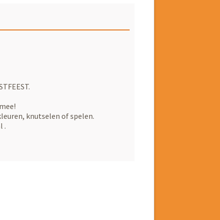
RSTFEEST.
 mee!
kleuren, knutselen of spelen.
 .