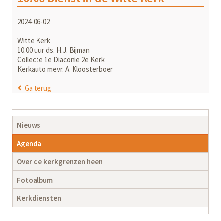
2024-06-02
Witte Kerk
10.00 uur ds. H.J. Bijman
Collecte 1e Diaconie 2e Kerk
Kerkauto mevr. A. Kloosterboer
Ga terug
Navigatie
Nieuws
overslaan
Agenda
Over de kerkgrenzen heen
Fotoalbum
Kerkdiensten