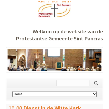
NAVIGATIE
HOME
SITEMAP
ZOEKEN
OVERSLAAN
Welkom op de website van de
Protestantse Gemeente Sint Pancras
Navigatie
overslaan
10.00 Dienst in de Witte Kerk