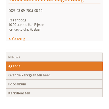
2025-08-09–2025-08-10
Regenboog
10.00 uur ds. H.J. Bijman
Kerkauto dhr. H. Baan
Ga terug
Navigatie
Nieuws
overslaan
Agenda
Over de kerkgrenzen heen
Fotoalbum
Kerkdiensten