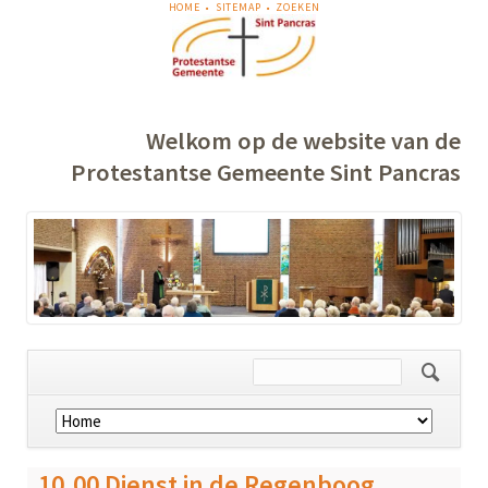
NAVIGATIE
HOME
SITEMAP
ZOEKEN
OVERSLAAN
Welkom op de website van de
Protestantse Gemeente Sint Pancras
Navigatie
overslaan
10.00 Dienst in de Regenboog