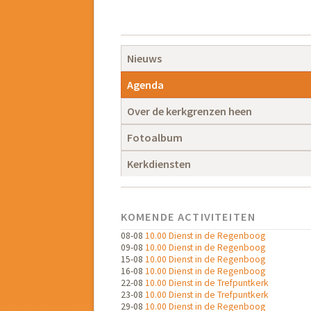
Navigatie
overslaan
Navigatie
Nieuws
overslaan
Agenda
Over de kerkgrenzen heen
Fotoalbum
Kerkdiensten
KOMENDE ACTIVITEITEN
08-08
10.00 Dienst in de Regenboog
09-08
10.00 Dienst in de Regenboog
15-08
10.00 Dienst in de Regenboog
16-08
10.00 Dienst in de Regenboog
22-08
10.00 Dienst in de Trefpuntkerk
23-08
10.00 Dienst in de Trefpuntkerk
29-08
10.00 Dienst in de Regenboog