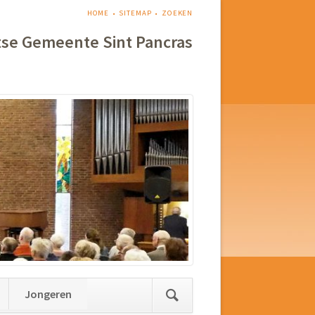
NAVIGATIE
HOME
SITEMAP
ZOEKEN
OVERSLAAN
tse Gemeente Sint Pancras
Jongeren