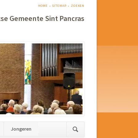
NAVIGATIE
HOME
SITEMAP
ZOEKEN
OVERSLAAN
tse Gemeente Sint Pancras
Jongeren