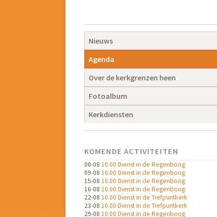
Navigatie
overslaan
Navigatie
Nieuws
overslaan
Agenda
Over de kerkgrenzen heen
Fotoalbum
Kerkdiensten
KOMENDE ACTIVITEITEN
08-08
10.00 Dienst in de Regenboog
09-08
10.00 Dienst in de Regenboog
15-08
10.00 Dienst in de Regenboog
16-08
10.00 Dienst in de Regenboog
22-08
10.00 Dienst in de Trefpuntkerk
23-08
10.00 Dienst in de Trefpuntkerk
29-08
10.00 Dienst in de Regenboog