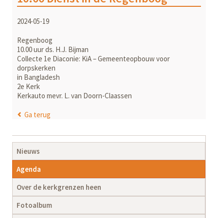
2024-05-19
Regenboog
10.00 uur ds. H.J. Bijman
Collecte 1e Diaconie: KiA – Gemeenteopbouw voor
dorpskerken
in Bangladesh
2e Kerk
Kerkauto mevr. L. van Doorn-Claassen
Ga terug
Navigatie
Nieuws
overslaan
Agenda
Over de kerkgrenzen heen
Fotoalbum