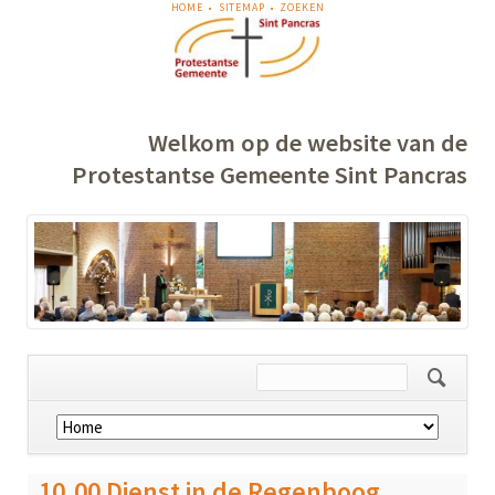
NAVIGATIE
HOME
SITEMAP
ZOEKEN
OVERSLAAN
Welkom op de website van de
Protestantse Gemeente Sint Pancras
Navigatie
overslaan
10.00 Dienst in de Regenboog